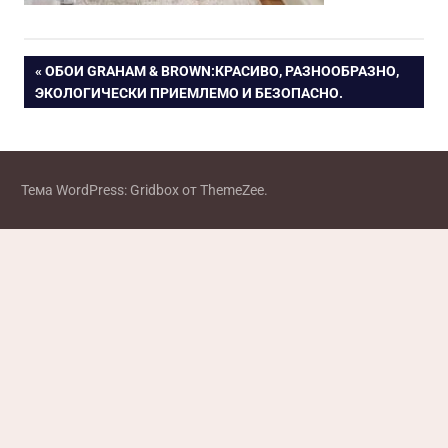
Навигация
ПРЕДЫДУЩАЯ
ОБОИ GRAHAM & BROWN:КРАСИВО, РАЗНООБРАЗНО,
ЗАПИСЬ:
ЭКОЛОГИЧЕСКИ ПРИЕМЛЕМО И БЕЗОПАСНО.
по
записям
Тема WordPress: Gridbox от ThemeZee.