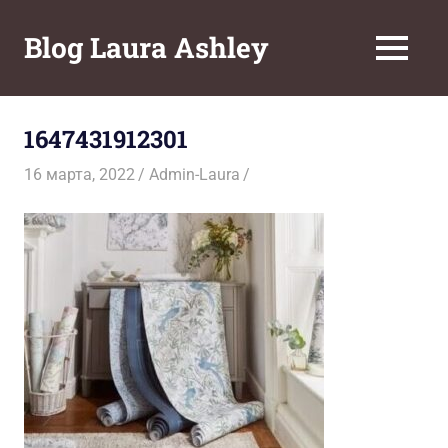
Перейти
к
Blog Laura Ashley
МЕНЮ
содержимому
1647431912301
16 марта, 2022
Admin-Laura