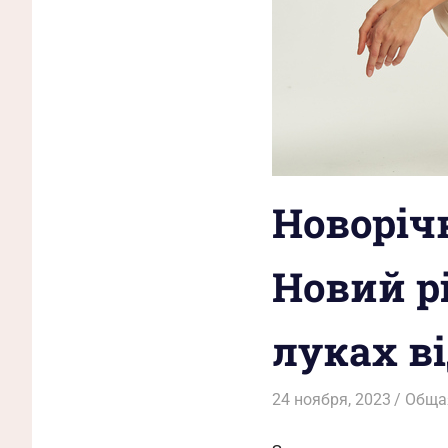
Новорічн
Новий р
луках в
24 ноября, 2023
Admin
Обща