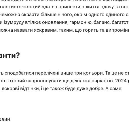
золотисто-жовтий здатен принести в життя вдачу та оп
еможна сказати більше нічого, окрім одного єдиного с
 ізумруду втілює оновлення, гармонію, баланс, багатств
можна назвати яскравим, таким, що горить та випромі
іанти?
ь сподобатися перелічені вище три кольори. Та це не с
н готовий запропонувати ще декілька варіантів. 2024 
скраві відтінки, і це також буде дуже добре. А саме:
й
овий