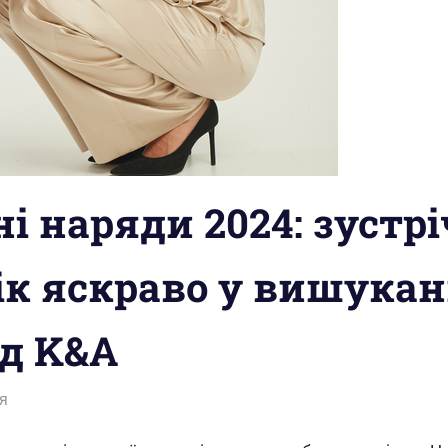
і наряди 2024: зустр
ік яскраво у вишука
ід K&A
-Laura
я