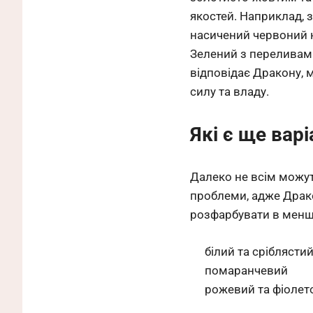
якостей. Наприклад, 
насичений червоний н
Зелений з переливами
відповідає Дракону, 
силу та владу.
Які є ще вар
Далеко не всім можут
проблеми, адже Драко
розфарбувати в менш я
білий та сріблясти
помаранчевий
рожевий та фіолет