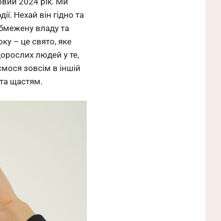
овий 2024 рік. Ми
ї. Нехай він гідно та
бмежену владу та
ку – це свято, яке
дорослих людей у те,
аємося зовсім в іншій
 та щастям.