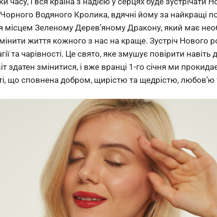
часу, і вся країна з надією у серцях буде зустрічати Н
орного Водяного Кролика, вдячні йому за найкращі поді
я місцем Зеленому Дерев’яному Дракону, який має нео
змінити життя кожного з нас на краще. Зустріч Нового ро
гії та чарівності. Це свято, яке змушує повірити навіть 
віт здатен змінитися, і вже вранці 1-го січня ми прокид
ті, що сповнена добром, щирістю та щедрістю, любов’ю