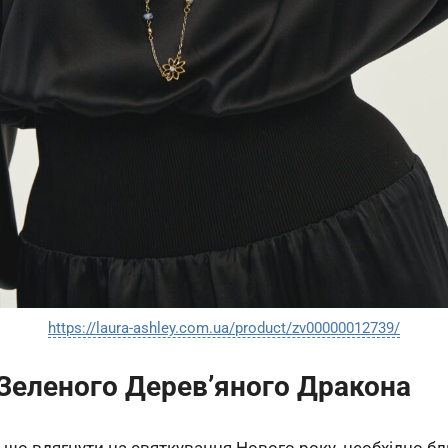
https://laura-ashley.com.ua/product/zv00000012739/
 Зеленого Дерев’яного Дракона
 що вдягнути на святкування Нового року, необхідно 