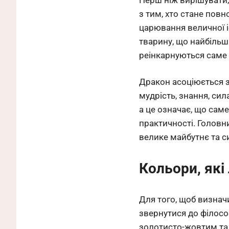
з тим, хто стане по
царювання величної і
тварину, що найбільш
реінкарнуються саме 
Дракон асоціюється з
мудрість, знання, сил
а це означає, що саме
практичності. Головн
велике майбутнє та с
Кольори, які
Для того, щоб визнач
звернутися до філосо
золотисто-жовтим та 