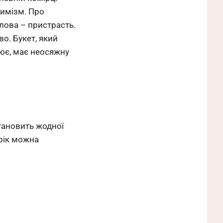
тимізм. Про
лова – пристрасть.
о. Букет, який
нює, має неосяжну
тановить жодної
рік можна