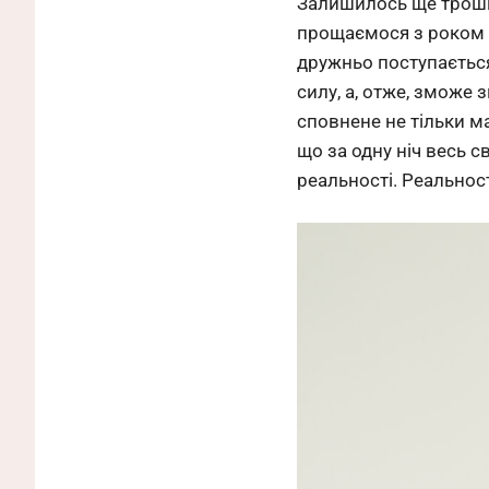
Залишилось ще трошки 
прощаємося з роком Ч
дружньо поступаєтьс
силу, а, отже, зможе 
сповнене не тільки ма
що за одну ніч весь с
реальності. Реальнос