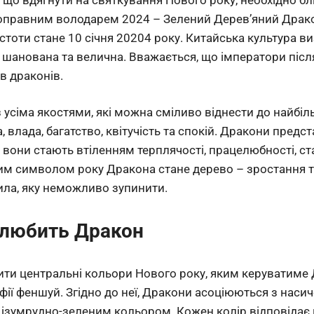
вноправним володарем 2024 – Зелений Дерев’яний Драк
стоти стане 10 січня 20204 року. Китайська культура в
 шанована та велична. Вважається, що імператори післ
в драконів.
 усіма якостями, які можна сміливо віднести до найбіл
а, влада, багатство, квітучість та спокій. Дракони предс
 вони стають втіленням терплячості, працелюбності, ста
им символом року Дракона стане дерево – зростання т
ила, яку неможливо зупинити.
 любить Дракон
ити центральні кольори Нового року, яким керуватиме 
фії феншуй. Згідно до неї, Дракони асоціюються з нас
ізумрудно-зеленим кольором. Кожен колір відповідає 