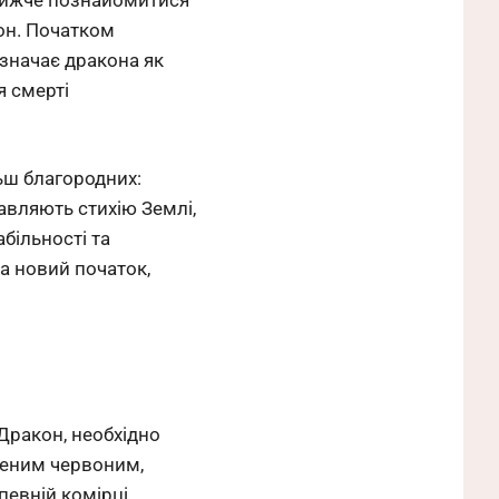
он. Початком
изначає дракона як
я смерті
ьш благородних:
тавляють стихію Землі,
більності та
а новий початок,
Дракон, необхідно
иченим червоним,
певній комірці