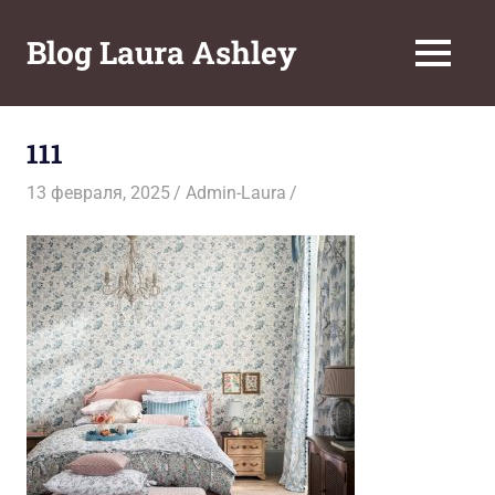
Перейти
к
Blog Laura Ashley
МЕНЮ
содержимому
111
13 февраля, 2025
Admin-Laura