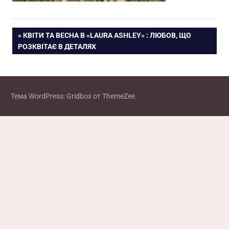
Навигация
ПРЕДЫДУЩАЯ
КВІТИ ТА ВЕСНА В «LAURA ASHLEY» : ЛЮБОВ, ЩО
ЗАПИСЬ:
РОЗКВІТАЄ В ДЕТАЛЯХ
по
записям
Тема WordPress: Gridbox от ThemeZee.