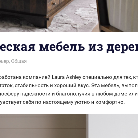
ская мебель из дерев
a
рьер
,
Общая
работана компанией Laura Ashley специально для тех, к
таток, стабильность и хороший вкус. Эта мебель, выпо
мосферу надежности и благополучия в любом доме или 
чувствует себя по-настоящему уютно и комфортно.