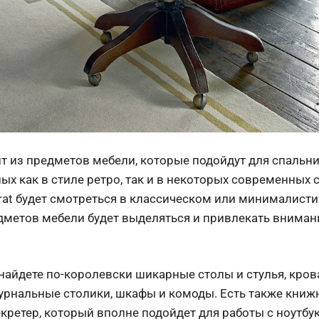
т из предметов мебели, которые подойдут для спальни,
х как в стиле ретро, так и в некоторых современных 
rat будет смотреться в классическом или минималисти
дметов мебели будет выделяться и привлекать внимани
 найдете по-королевски шикарные столы и стулья, кро
журнальные столики, шкафы и комоды. Есть также кни
екретер, который вполне подойдет для работы с ноутбу