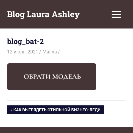
Перейти
к
Blog Laura Ashley
МЕНЮ
содержимому
blog_bat-2
12 июля, 2021
Malina
Навигация
ПРЕДЫДУЩАЯ
КАК ВЫГЛЯДЕТЬ СТИЛЬНОЙ БИЗНЕС-ЛЕДИ
ЗАПИСЬ:
по