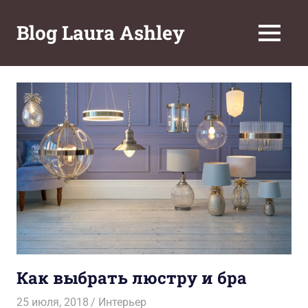
Перейти
к
Blog Laura Ashley
МЕНЮ
содержимому
Как выбрать люстру и бра
25 июля, 2018
Александра Фуркалова
Интерьер