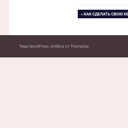
Навигация
ПРЕДЫДУЩАЯ
КАК СДЕЛАТЬ СВОЮ К
ЗАПИСЬ:
по
записям
Тема WordPress: Gridbox от ThemeZee.