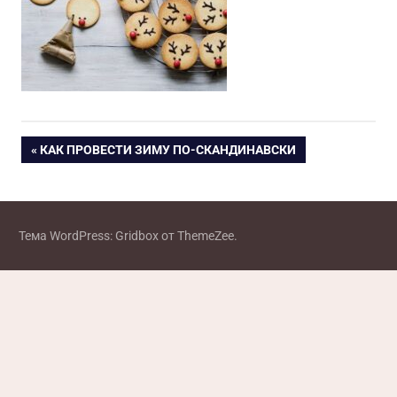
Навигация
ПРЕДЫДУЩАЯ
КАК ПРОВЕСТИ ЗИМУ ПО-СКАНДИНАВСКИ
ЗАПИСЬ:
по
записям
Тема WordPress: Gridbox от ThemeZee.