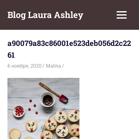
Перейти
к
Blog Laura Ashley
МЕНЮ
содержимому
a90079a83c86001e523deb056d2c22
61
6 ноября, 2020
Malina