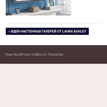
Навигация
ПРЕДЫДУЩАЯ
ИДЕИ НАСТЕННЫХ ГАЛЕРЕЙ ОТ LAURA ASHLEY
ЗАПИСЬ:
по
записям
Тема WordPress: Gridbox от ThemeZee.