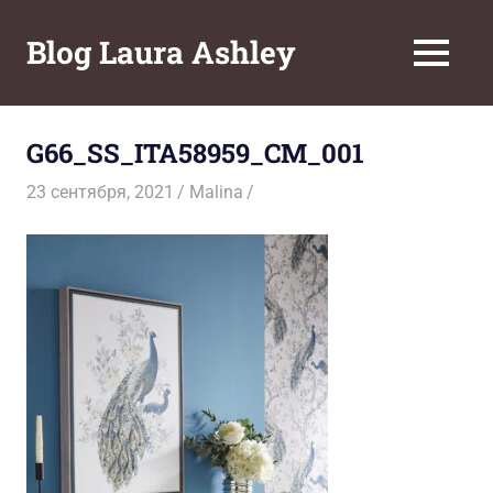
Перейти
к
Blog Laura Ashley
МЕНЮ
содержимому
G66_SS_ITA58959_CM_001
23 сентября, 2021
Malina