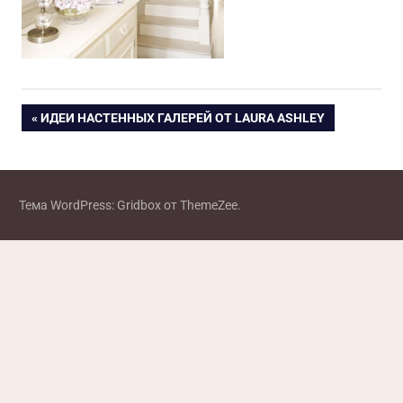
Навигация
ПРЕДЫДУЩАЯ
ИДЕИ НАСТЕННЫХ ГАЛЕРЕЙ ОТ LAURA ASHLEY
ЗАПИСЬ:
по
записям
Тема WordPress: Gridbox от ThemeZee.