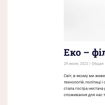
Еко – фі
29 июня, 2022
Admin-L
Общая
Світ, в якому ми жив
технологій, політиці
стала гостра нестача
споживання для нас те