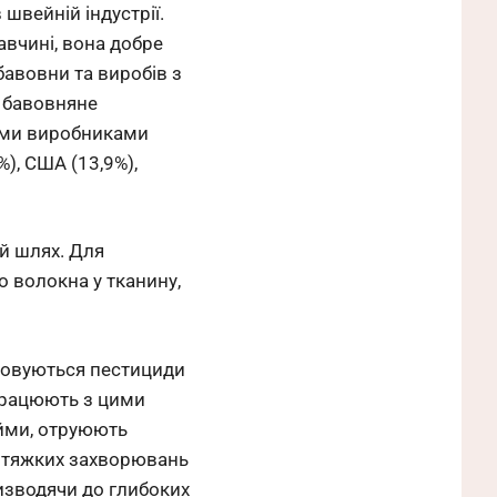
швейній індустрії.
авчині, вона добре
бавовни та виробів з
і бавовняне
ними виробниками
%), США (13,9%),
й шлях. Для
 волокна у тканину,
товуються пестициди
 працюють з цими
ойми, отруюють
о тяжких захворювань
ризводячи до глибоких