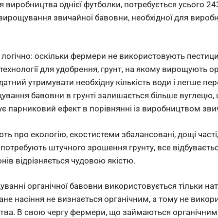
я виробництва однієї футболки, потребується усього 243
 вирощування звичайної бавовни, необхідної для виробн
 логічно: оскільки фермери не використовують пестицид
технології для удобрення, грунт, на якому вирощують ор
датний утримувати необхідну кількість води і легше пе
ування бавовни в грунті залишається більше вуглецю, 
є парниковий ефект в порівнянні із виробництвом зви
ають про екологію, екостистеми збалансовані, дощі часті,
е потребують штучного зрошення грунту, все відбуваєт
іонів відрізняється чудовою якістю.
уванні органічної бавовни використовується тільки нат
не насіння не визнається органічним, а тому не викор
цтва. В свою чергу фермери, що займаються органічни