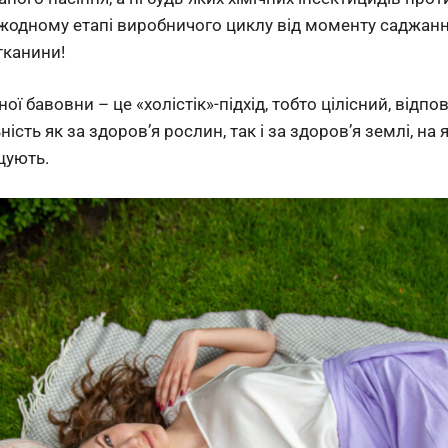
на жодному етапі виробничого циклу від моменту саджанн
тканини!
ї бавовни – це «холістік»-підхід, тобто цілісний, відпо
ість як за здоров’я рослин, так і за здоров’я землі, на я
щують.