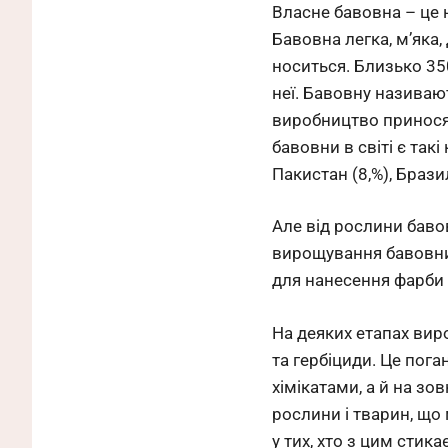
Власне бавовна – це 
Бавовна легка, м’яка,
носиться. Близько 350
неї. Бавовну називаю
виробництво принося
бавовни в світі є такі
Пакистан (8,%), Бразил
Але від рослини баво
вирощування бавовни 
для нанесення фарби 
На деяких етапах ви
та гербіциди. Це пог
хімікатами, а й на з
рослини і тварин, щ
у тих, хто з цим стик