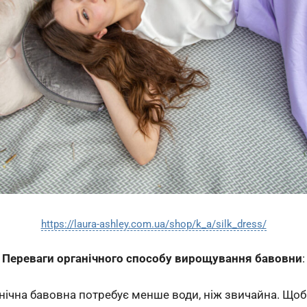
https://laura-ashley.com.ua/shop/k_a/silk_dress/
Переваги органічного способу вирощування бавовни
:
анічна бавовна потребує менше води, ніж звичайна. Щоб