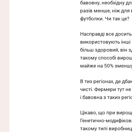
бавовну, необхідну дл
разів менше, ніж для
футболки. Чи так це?
Насправді все досить
використовують інші 
більш здоровий, він з
такому способі вирощ
майже на 50% зменшу
В тих регіонах, де дб
чисті. Фермери тут н
і бавовна з таких рег
Цікаво, що при вирощ
Генетично-модифікова
такому типі виробни