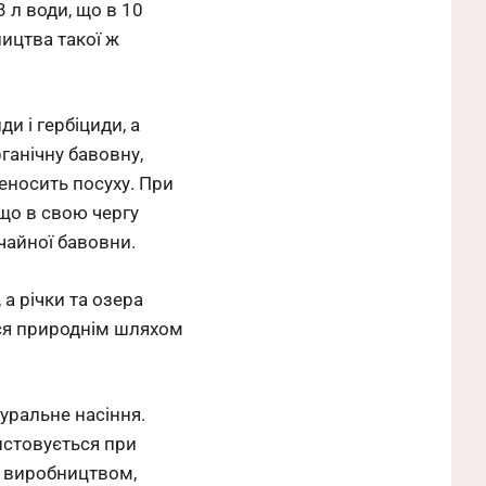
 л води, що в 10
ицтва такої ж
и і гербіциди, а
ганічну бавовну,
реносить посуху. При
що в свою чергу
чайної бавовни.
 а річки та озера
ься природнім шляхом
уральне насіння.
истовується при
м виробництвом,