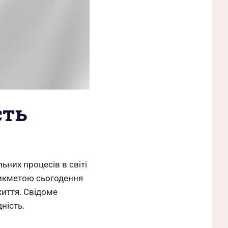
сть
ьних процесів в світі
прикметою сьогодення
життя. Свідоме
ність.