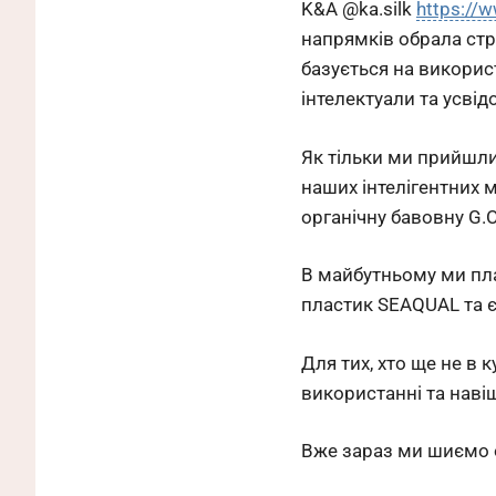
K&A @ka.silk
https://
напрямків обрала стр
базується на викорис
інтелектуали та усвід
Як тільки ми прийшли
наших інтелігентних 
органічну бавовну G.O
В майбутньому ми пл
пластик SEAQUAL та 
Для тих, хто ще не в к
використанні та навіщ
Вже зараз ми шиємо од