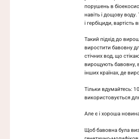
порушень в біоекосист
навіть і дощову воду
і гербіциди, вартість
Такий підхід до виро
виростити бавовну для
стічних вод, що стіка
вирощують бавовну, вж
інших країнах, де ви
Тільки вдумайтесь: 10
використовується для
Але є і хороша новин
Щоб бавовна була виз
генетично-модифікова