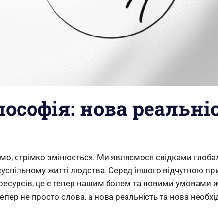
лософія: нова реальні
aura
емо, стрімко змінюється. Ми являємося свідками глобал
 і суспільному житті людства. Серед іншого відчутною 
 ресурсів, це є тепер нашим болем та новими умовами 
пер не просто слова, а нова реальність та нова необхід