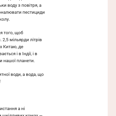
ки воду з повітря, а
коналювати пестициди
 колу.
я того, щоб
 2,5 мільярди літрів
ах Китаю, де
ься і в Індії, і в
и нашої планети.
тної води, а вода, що
!
истання а ні
ти шкідливих комах —