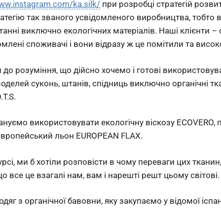
www.instagram.com/ka.silk/
при розробці стратегій розви
атегію так званого усвідомленого виробництва, тобто 
танні виключно екологічних матеріалів. Наші клієнти –
омлені споживачі і вони відразу ж це помітили та висок
 до розуміння, що дійсно хочемо і готові використову
моделей суконь, штанів, спідниць виключно органічні т
.T.S.
ануємо використовувати екологічну віскозу ECOVERO,
європейський льон EUROPEAN FLAX.
урсі, ми б хотіли розповісти в чому переваги цих тканин,
о все це взагалі нам, вам і нарешті решт цьому світові.
яг з органічної бавовни, яку закупаємо у відомої іспан