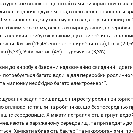
натуральне волокно, що століттями використовується в 
 дихає і водночас дуже міцна, з нею легко працювати кр
 мільйонів людей у всьому світі задіяні у виробництві 
ть «білим золотом», оскільки вирощування, переробка 
ть великий прибуток країнам, що її вироблять. Голов
 країни: Китай (26,4% світового виробництва), Індія (20,5
ія (6,3%), Узбекистан (4%) і Туреччина (3,3%).
вни до виробу з бавовни надзвичайно складний і довги
потребується багато води, а для переробки рослинного
та малюнку необхідно багато електроенергії.
рощування задля пришвидшення росту рослин викорис
ано впливає не тільки на робітників, що безпосередньо
овнішнє середовище. Хімікати потрапляють в грнут, вод
о мешкають в зараженому середовищі, та призводять д
ається. Хімікати вбивають бактерії та мікроорганізми, п