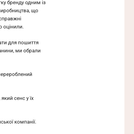
тку бренду одним із
виробництва, що
 справжні
о оцінили.
вати для пошиття
канини, ми обрали
 перероблений
 який сенс у їх
ської компанії.