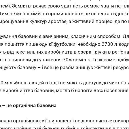
емі. Земля втрачає свою здатність всмоктувати не тіль
. Тим не менш хімічна промисловість не перестає вдос
 вирощування культур зростає, а життєвий процес іде по
щування бавовни є звичайним, класичним способом. Дл
 пошиття лише однієї футболки, необхідно 2700 л води.
ють від текстильних виробництв в озера і річки в регіон
е призвели до ураження 70% земель. Те ж саме відбуваєт
рощують бавовну – і все це разом знищує життєві ресурс
0 мільйонів людей в Індії не мають доступу до чистої пи
 виробництва бавовни, могла б напоїти 85% населення
а – це
органічна бавовна
!
нана органічною, у її вирощенні не дозволяється викор
ного насіння, а ні будь-яких хімічних інсектицидів про