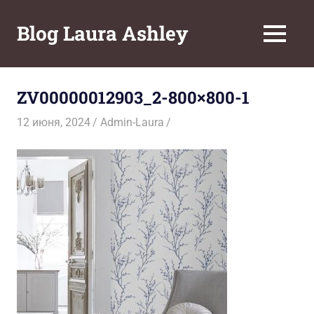
Перейти
к
Blog Laura Ashley
МЕНЮ
содержимому
ZV00000012903_2-800×800-1
12 июня, 2024
Admin-Laura