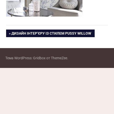
Навигация
ПРЕДЫДУЩАЯ
ДИЗАЙН ІНТЕР’ЄРУ ІЗ СТИЛЕМ PUSSY WILLOW
ЗАПИСЬ:
по
записям
Тема WordPress: Gridbox от ThemeZee.