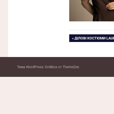
Навигация
ПРЕДЫДУЩАЯ
ДІЛОВІ КОСТЮМИ LAUR
ЗАПИСЬ:
по
записям
Тема WordPress: Gridbox от ThemeZee.