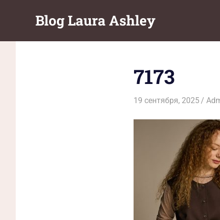
Перейти
Blog Laura Ashley
к
содержимому
7173
19 сентября, 2025
Adm