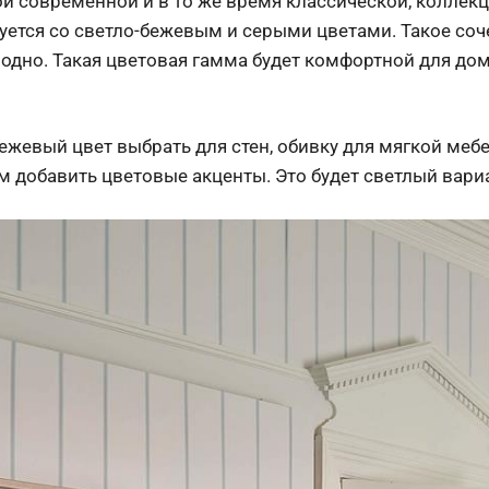
й современной и в то же время классической, коллекци
уется со светло-бежевым и серыми цветами. Такое соч
одно. Такая цветовая гамма будет комфортной для дом
ежевый цвет выбрать для стен, обивку для мягкой меб
м добавить цветовые акценты. Это будет светлый вари