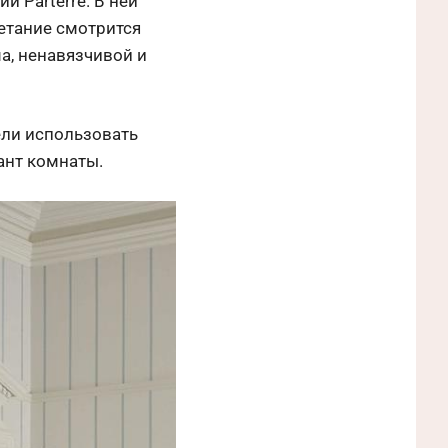
и Parterre. В ней
етание смотрится
а, ненавязчивой и
ели использовать
ант комнаты.