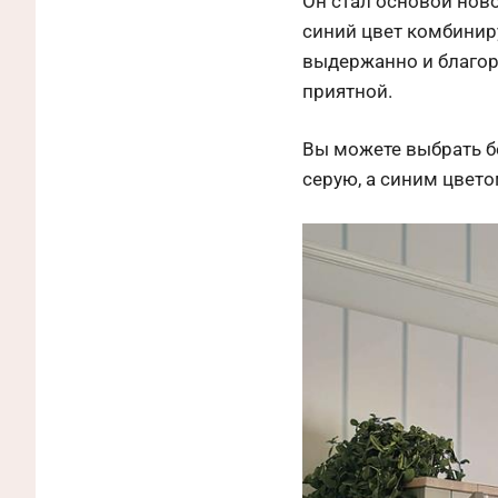
Он стал основой ново
синий цвет комбинир
выдержанно и благор
приятной.
Вы можете выбрать б
серую, а синим цвето