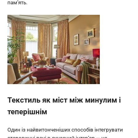
пам’ять.
Текстиль як міст між минулим і
теперішнім
Один із найвитонченіших способів інтегрувати
старовинні речі в сучасний інтер’єр — це