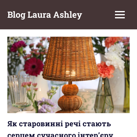
Перейти
к
Blog Laura Ashley
МЕНЮ
содержимому
Як старовинні речі стають
серцем сучасного інтер’єру