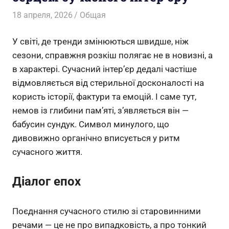
18 апреля, 2026
Admin-Laura
Общая
У світі, де тренди змінюються швидше, ніж
сезони, справжня розкіш полягає не в новизні, а
в характері. Сучасний інтер’єр дедалі частіше
відмовляється від стерильної досконалості на
користь історії, фактури та емоцій. І саме тут,
немов із глибини пам’яті, з’являється він —
бабусин сундук. Символ минулого, що
дивовижно органічно вписується у ритм
сучасного життя.
Діалог епох
Поєднання сучасного стилю зі старовинними
речами — це не про випадковість, а про тонкий