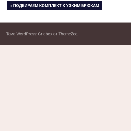
Навигация
ПРЕДЫДУЩАЯ
ПОДБИРАЕМ КОМПЛЕКТ К УЗКИМ БРЮКАМ
ЗАПИСЬ:
по
записям
Тема WordPress: Gridbox от ThemeZee.