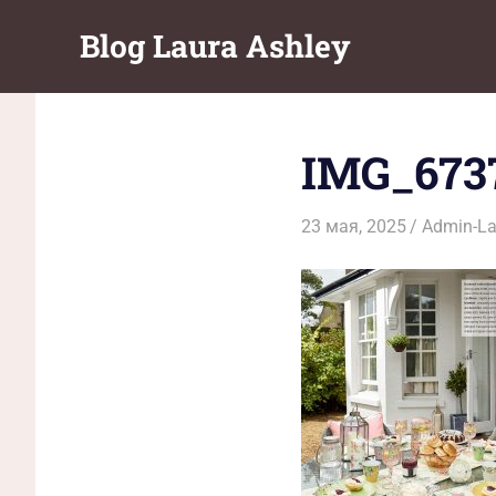
Перейти
Blog Laura Ashley
к
содержимому
IMG_673
23 мая, 2025
Admin-La