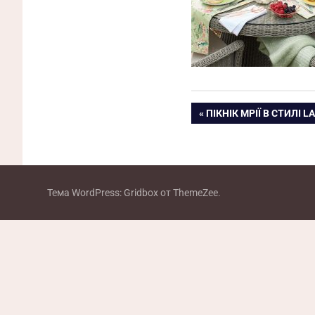
Навигация
ПРЕДЫДУЩАЯ
ПІКНІК МРІЇ В СТИЛІ 
ЗАПИСЬ:
по
записям
Тема WordPress: Gridbox от ThemeZee.