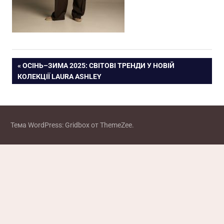
Навигация
ПРЕДЫДУЩАЯ
ОСІНЬ–ЗИМА 2025: СВІТОВІ ТРЕНДИ У НОВІЙ
ЗАПИСЬ:
КОЛЕКЦІЇ LAURA ASHLEY
по
записям
Тема WordPress: Gridbox от ThemeZee.