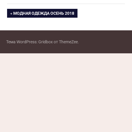
Навигация
ПРЕДЫДУЩАЯ
МОДНАЯ ОДЕЖДА ОСЕНЬ 2018
ЗАПИСЬ:
по
записям
Тема WordPress: Gridbox от ThemeZee.