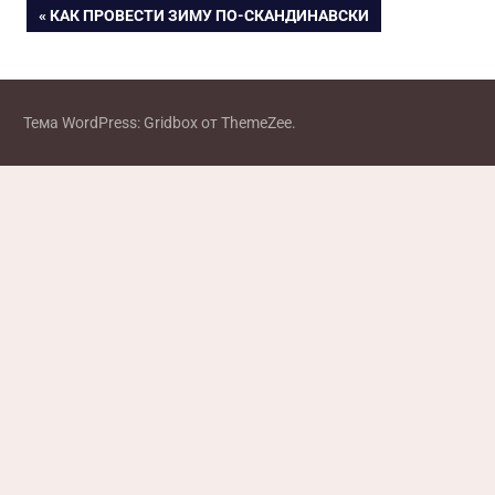
Навигация
ПРЕДЫДУЩАЯ
КАК ПРОВЕСТИ ЗИМУ ПО-СКАНДИНАВСКИ
ЗАПИСЬ:
по
записям
Тема WordPress: Gridbox от ThemeZee.